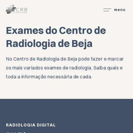
menu
Exames do Centro de
Exames
Radiologia de Beja
Marcações
No Centro de Radiologia de Beja pode fazer e marcar
Contactos
os mais variados exames de radiologia. Saiba quais e
toda a informação necessária de cada.
Portal CRB
SOBRE O CRB
INFORMAÇÕES ÚTEIS
RADIOLOGIA DIGITAL
PROTOCOLOS