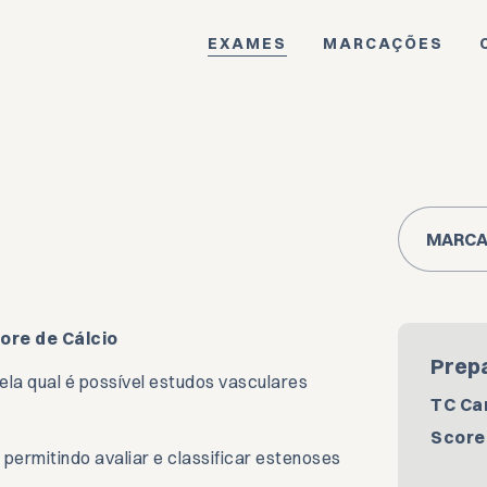
EXAMES
MARCAÇÕES
es
MARCA
s
ore de Cálcio
Prep
la qual é possível estudos vasculares
EIS
TC Ca
Score
permitindo avaliar e classificar estenoses
S