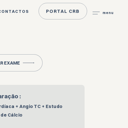
PORTAL CRB
CONTACTOS
menu
R EXAME
aração :
rdíaca + Angio TC + Estudo
 de Cálcio