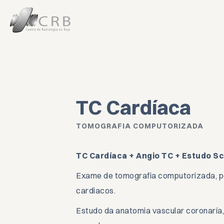
Exames
Marcaçõ
TC Cardíaca
Contacto
TOMOGRAFIA COMPUTORIZADA
TC Cardíaca + Angio TC + Estudo Sc
SOBRE O CRB
Exame de tomografia computorizada, pe
INFORMAÇÕES ÚT
cardiacos.
PROTOCOLOS
Estudo da anatomia vascular coronaría, 
CONDIÇÕES LEGAI