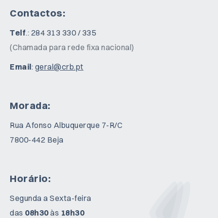
CONDIÇÕES LEGAIS
Contactos:
Telf
.: 284 313 330 / 335
(Chamada para rede fixa nacional)
Email
:
geral@crb.pt
Morada:
Rua Afonso Albuquerque 7-R/C
7800-442 Beja
Horário:
Segunda a Sexta-feira
das
08h30
às
18h30