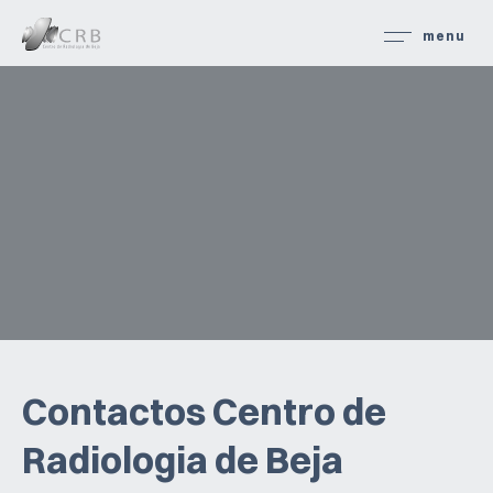
menu
Exames
Marcações
Contactos
Portal CRB
SOBRE O CRB
Contactos Centro de
INFORMAÇÕES ÚTEIS
Radiologia de Beja
PROTOCOLOS