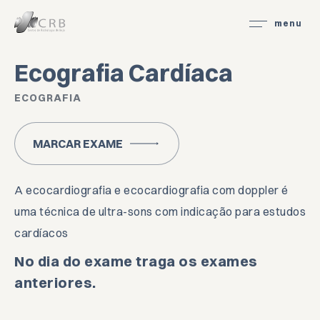
menu
Ecografia Cardíaca
Exames
ECOGRAFIA
Marcações
MARCAR EXAME
Contactos
A ecocardiografia e ecocardiografia com doppler é
Portal CRB
uma técnica de ultra-sons com indicação para estudos
cardíacos
SOBRE O CRB
No dia do exame traga os exames
INFORMAÇÕES ÚTEIS
anteriores.
PROTOCOLOS