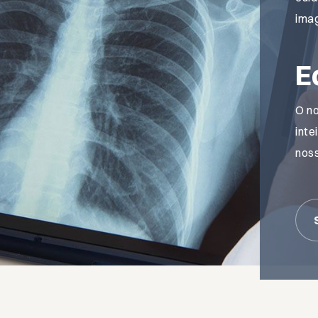
ima
E
O no
inte
noss