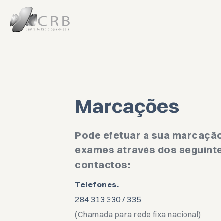
Exames
Marcaçõ
Marcações
Contacto
Pode efetuar a sua marcaçã
exames através dos seguint
SOBRE O CRB
contactos:
INFORMAÇÕES ÚT
Telefones:
PROTOCOLOS
284 313 330 / 335
(Chamada para rede fixa nacional)
CONDIÇÕES LEGAI