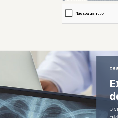
CR
E
d
O C
cuid