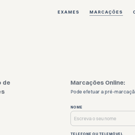
EXAMES
MARCAÇÕES
es
s
o de
Marcações Online:
es
Pode efetuar a pré-marcaçã
NOME
EIS
S
TELEFONE OU TELEMÓVEL