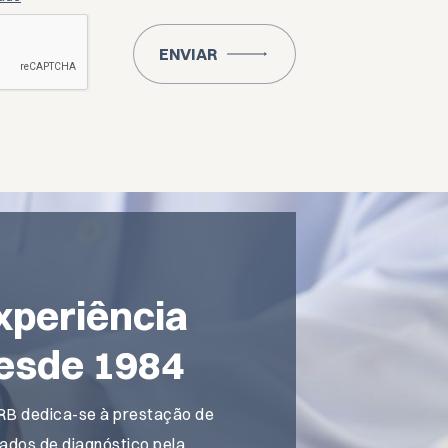
ENVIAR
B
xperiência
esde 1984
RB dedica-se à prestação de
ados de diagnóstico pela